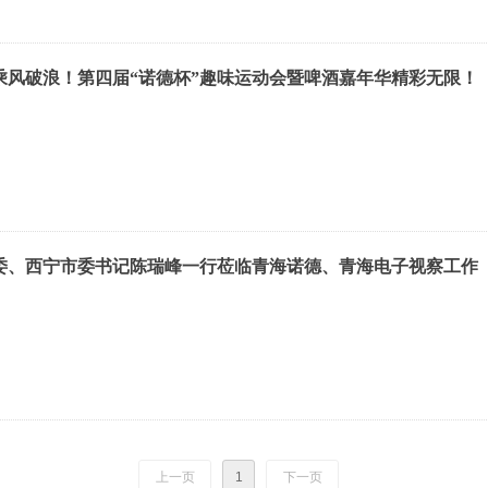
乘风破浪！第四届“诺德杯”趣味运动会暨啤酒嘉年华精彩无限！
委、西宁市委书记陈瑞峰一行莅临青海诺德、青海电子视察工作
上一页
1
下一页