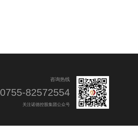
咨询热线
0755-82572554
关注诺德控股集团公众号