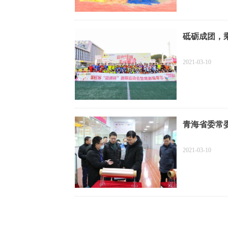
砥砺成团，
2021-03-10
青海省委常
2021-03-10