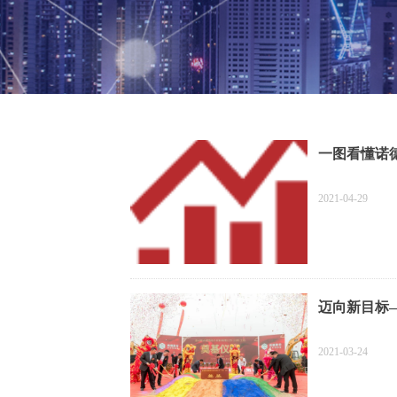
一图看懂诺德
2021-04-29
迈向新目标
2021-03-24