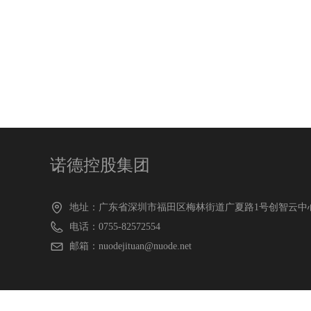
诺德控股集团
地址：
广东省深圳市福田区梅林街道广夏路1号创智云中心A
电话：
0755-82572554
邮箱：
nuodejituan@nuode.net